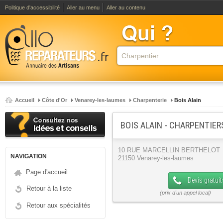
Politique d'accessibilité
Aller au menu
Aller au contenu
Accueil
Côte d'Or
Venarey-les-laumes
Charpenterie
Bois Alain
BOIS ALAIN - CHARPENTIER
10 RUE MARCELLIN BERTHELOT
NAVIGATION
21150 Venarey-les-laumes
Page d'accueil
Devis gratuit
Retour à la liste
Retour aux spécialités