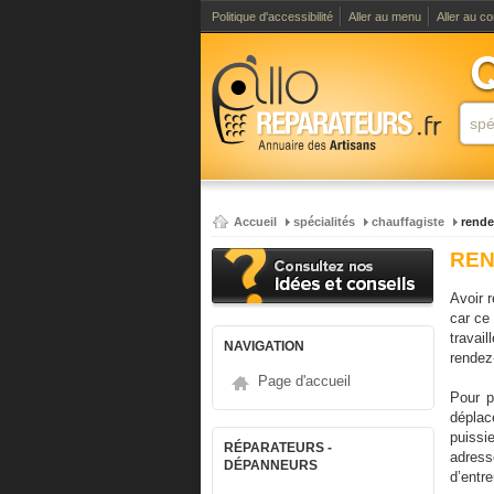
Politique d'accessibilité
Aller au menu
Aller au c
Accueil
spécialités
chauffagiste
rende
REN
Avoir r
car ce 
travai
NAVIGATION
rendez
Page d'accueil
Pour p
déplac
puissi
RÉPARATEURS -
adress
DÉPANNEURS
d’entre