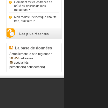
Comment éviter les traces de
brûlé au-dessus de mes
radiateurs ?
Mon radiateur électrique chauffe
trop, que faire ?
Les plus récentes
La base de données
Actuellement le site regroupe :
285154
adresses
45
spécialités
personne(s) connectée(s)