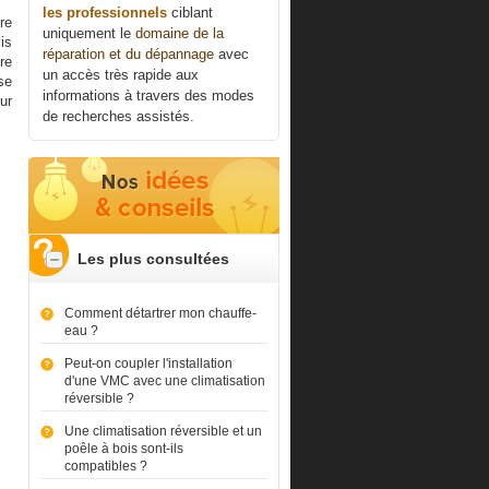
les professionnels
ciblant
re
uniquement le
domaine de la
vis
réparation et du dépannage
avec
re
un accès très rapide aux
se
informations à travers des modes
ur
de recherches assistés.
Les plus consultées
Comment détartrer mon chauffe-
eau ?
Peut-on coupler l'installation
d'une VMC avec une climatisation
réversible ?
Une climatisation réversible et un
poêle à bois sont-ils
compatibles ?