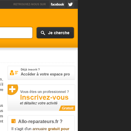
RETROUVEZ-NOUS SUR
Déjà inscrit ?
Accéder à votre espace pro
s,
’il
re
us
us
es
Allo-reparateurs.fr ?
nt
Il s'agit d'un
annuaire
gratuit pour