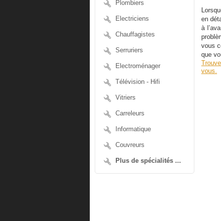
Plombiers
Lorsqu
Electriciens
en déta
à l’ava
Chauffagistes
problè
vous c
Serruriers
que vo
Trouve
Electroménager
vous.
Télévision - Hifi
Vitriers
Carreleurs
Informatique
Couvreurs
Plus de spécialités ...