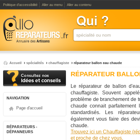
Politique d'accessibilité
Aller au menu
Aller au contenu
Accueil
spécialités
chauffagiste
réparateur ballon eau chaude
RÉPARATEUR BALLO
Le réparateur de ballon d'ea
chauffagiste. Souvent appe
NAVIGATION
problème de branchement de tuy
chaude connait parfaitement l
Page d'accueil
standardisés. Les réparate
également vous faire des devi
chaude.
RÉPARATEURS -
Trouvez ici un Chauffagiste (r
DÉPANNEURS
et proche de chez vous.