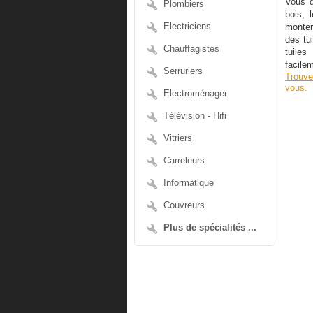
Vous d
Plombiers
bois, 
Electriciens
monter
des tu
Chauffagistes
tuiles
facilem
Serruriers
Trouve
vous.
Electroménager
Télévision - Hifi
Vitriers
Carreleurs
Informatique
Couvreurs
Plus de spécialités ...