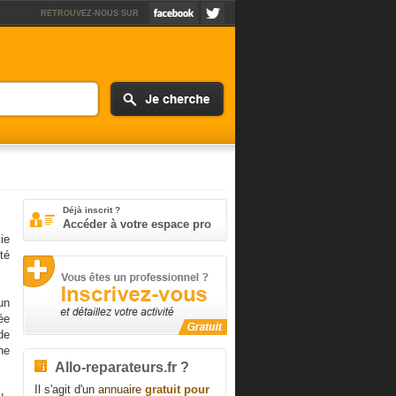
RETROUVEZ-NOUS SUR
Déjà inscrit ?
Accéder à votre espace pro
ie
ité
un
ée
de
ne
Allo-reparateurs.fr ?
Il s'agit d'un
annuaire
gratuit pour