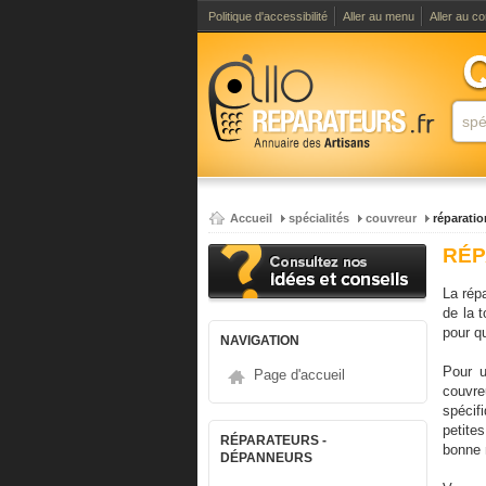
Politique d'accessibilité
Aller au menu
Aller au c
Accueil
spécialités
couvreur
réparatio
RÉP
La répa
de la t
pour qu
NAVIGATION
Pour u
Page d'accueil
couvre
spécif
petite
RÉPARATEURS -
bonne 
DÉPANNEURS