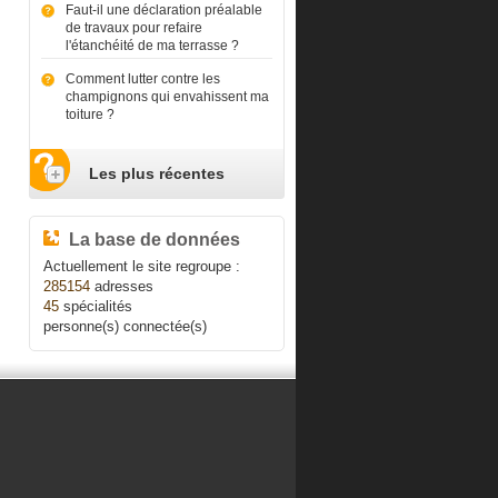
Faut-il une déclaration préalable
de travaux pour refaire
l'étanchéité de ma terrasse ?
Comment lutter contre les
champignons qui envahissent ma
toiture ?
Les plus récentes
La base de données
Actuellement le site regroupe :
285154
adresses
45
spécialités
personne(s) connectée(s)