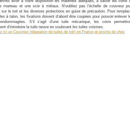
evrez avoir à votre disposition les matériels adéquats, à savoir les coins 
le marteau et une scie à métaux. N’oubliez pas l’échelle de couvreur po
 sur le toit et les diverses protections en guise de précaution. Pour remplac
iles à talon, les fixations doivent d’abord être coupées pour pouvoir enlever l
 endommagées. S’il s’agit d’une tuile mécanique, les coins permettro
ent d’introduire la tuile neuve en soulevant les tuiles voisines.
z ici un Couvreur (réparation de tuiles de toit) en France et proche de chez