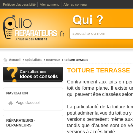
Politique d'accessibilité
Aller au menu
Aller au contenu
Accueil
spécialités
couvreur
toiture terrasse
TOITURE TERRASSE
Contrairement aux toits en pen
toit de forme plane. Il existe 
NAVIGATION
qui peuvent être classées selon
Page d'accueil
La particularité de la toiture te
peut admirer la vue du toit ou y
versions permettent même aux v
RÉPARATEURS -
tandis que d’autres sont de véri
DÉPANNEURS
versions à accès limité.