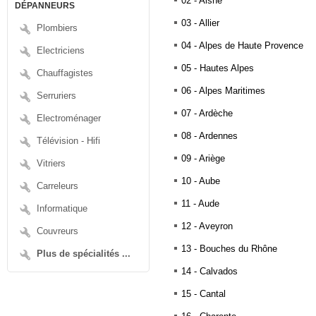
02 - Aisne
DÉPANNEURS
l'application du plâtre. Ainsi, il peut 
pour rectifier les imperfections. Il utili
03 - Allier
Plombiers
a appliqué préalablement sur chaque zon
04 - Alpes de Haute Provence
ensuite le mur qui vient d'être plâtré. 
Electriciens
sur les murs ou encore les assembler 
05 - Hautes Alpes
plâtrier est plus connu sous l'appellati
Chauffagistes
06 - Alpes Maritimes
Serruriers
07 - Ardèche
Electroménager
08 - Ardennes
Télévision - Hifi
09 - Ariège
Vitriers
10 - Aube
Carreleurs
11 - Aude
Informatique
12 - Aveyron
Couvreurs
13 - Bouches du Rhône
Plus de spécialités ...
14 - Calvados
15 - Cantal