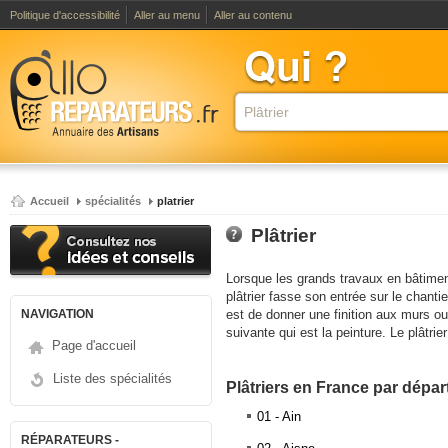
Politique d'accessibilité
Aller au menu
Aller au contenu
Accueil
spécialités
platrier
Plâtrier
Lorsque les grands travaux en bâtiment
plâtrier fasse son entrée sur le chanti
NAVIGATION
est de donner une finition aux murs ou
suivante qui est la peinture. Le plâtrier
Page d'accueil
d'une maison. Toutefois, en fonction de
travailler les murs d'extérieur. Le plâtr
Liste des spécialités
Plâtriers en France par dépa
client, attendu que certains propriéta
du plâtrier.
01 - Ain
RÉPARATEURS -
La première étape du travail d'un plâtr