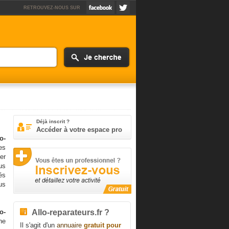
RETROUVEZ-NOUS SUR
Déjà inscrit ?
Accéder à votre espace pro
o-
es
er
us
és
us
Allo-reparateurs.fr ?
o-
ne
Il s'agit d'un
annuaire
gratuit pour