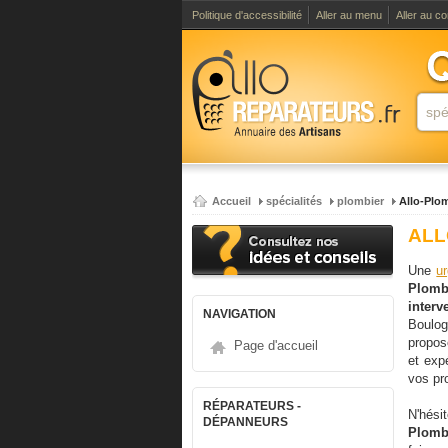
Politique d'accessibilité
Aller au menu
Aller au c
Accueil
spécialités
plombier
Allo-Plo
ALL
Une
u
Plomb
inter
NAVIGATION
Boulo
propos
Page d'accueil
et exp
vos pr
RÉPARATEURS -
N'hési
DÉPANNEURS
Plomb