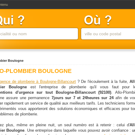
ontenu
mbier Boulogne
O-PLOMBIER BOULOGNE
rgence de plomberie à Boulogne-Billancourt
? De l'écoulement à la fuite,
All
ier Boulogne
est l'entreprise de plomberie qu'il vous faut pour l
ventions d'urgence sur tout Boulogne-Billancourt (92100)
. Allo-Plombi
gne assure une permanence
7jours sur 7 et 24heures sur 24
afin de vo
er rapidement un service de qualité aux meilleurs tarifs. Les techniciens form
érimentés vous apporteront des solutions économiques et efficaces pour to
oblèmes de plomberie.
tez plus, même en pleine nuit, un seul numéro est à retenir : celui d'
All
ier Boulogne
. Une entreprise dans laquelle vous pouvez avoir confiance : u