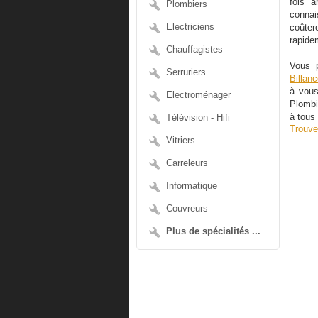
fois a
Plombiers
connai
Electriciens
coûter
rapide
Chauffagistes
Vous 
Serruriers
Billanc
à vous
Electroménager
Plombi
Télévision - Hifi
à tous
Trouve
Vitriers
Carreleurs
Informatique
Couvreurs
Plus de spécialités ...