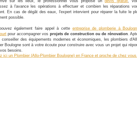
rrivé sur les lieux, le professionnel vous propose un
devis gratuit
, vo
ssez à l'avance les opérations à effectuer et combien les réparations vo
ont. En cas de dégât des eaux, l'expert intervient pour réparer la fuite le pl
ment possible.
pouvez également faire appel à cette
entreprise de plomberie à Boulogn
ourt
pour accompagner vos
projets de construction ou de rénovation
. Apt
 conseiller des équipements modernes et économiques, les plombiers d'All
er Boulogne sont à votre écoute pour construire avec vous un projet qui répo
 vos besoins.
z ici un Plombier (Allo-Plombier Boulogne) en France et proche de chez vous