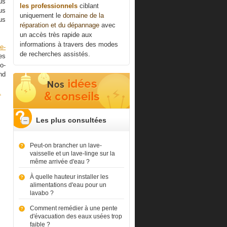
us
les professionnels
ciblant
us
uniquement le
domaine de la
us
réparation et du dépannage
avec
un accès très rapide aux
informations à travers des modes
e-
de recherches assistés.
es
o-
nd
.
Les plus consultées
Peut-on brancher un lave-
vaisselle et un lave-linge sur la
même arrivée d'eau ?
À quelle hauteur installer les
alimentations d'eau pour un
lavabo ?
Comment remédier à une pente
d'évacuation des eaux usées trop
faible ?