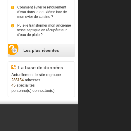
Comment éviter le refoulement
d'eau dans le deuxième bac de
mon évier de cuisine ?
Puis-je transformer mon ancienne
fosse septique en récupérateur
d'eau de pluie ?
Les plus récentes
La base de données
Actuellement le site regroupe :
285154
adresses
45
spécialités
personne(s) connectée(s)