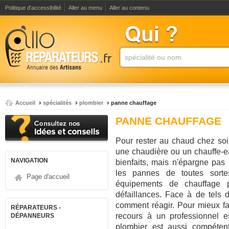
Politique d'accessibilité
Aller au menu
Aller au contenu
Accueil
spécialités
plombier
panne chauffage
PANNE CHAUFFAGE
Pour rester au chaud chez soi,
une chaudière ou un chauffe-e
NAVIGATION
bienfaits, mais n'épargne pa
les pannes de toutes sort
Page d'accueil
équipements de chauffage p
défaillances. Face à de tels 
comment réagir. Pour mieux fa
RÉPARATEURS -
recours à un professionnel es
DÉPANNEURS
plombier est aussi compéten