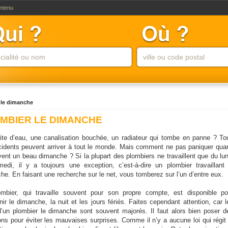
ontenu
 le dimanche
MBIER LE DIMANCHE
ite d’eau, une canalisation bouchée, un radiateur qui tombe en panne ? To
cidents peuvent arriver à tout le monde. Mais comment ne pas paniquer qua
rivent un beau dimanche ? Si la plupart des plombiers ne travaillent que du lun
edi, il y a toujours une exception, c’est-à-dire un plombier travaillant 
he. En faisant une recherche sur le net, vous tomberez sur l’un d’entre eux.
mbier, qui travaille souvent pour son propre compte, est disponible po
nir le dimanche, la nuit et les jours fériés. Faites cependant attention, car l
 d’un plombier le dimanche sont souvent majorés. Il faut alors bien poser d
ons pour éviter les mauvaises surprises. Comme il n’y a aucune loi qui régit 