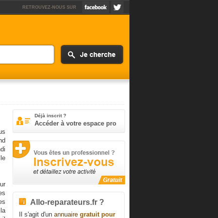
RETROUVEZ-NOUS SUR
Déjà inscrit ?
Accéder à votre espace pro
us
nd
di
le
ur
es
Allo-reparateurs.fr ?
es
la
Il s'agit d'un
annuaire
gratuit pour