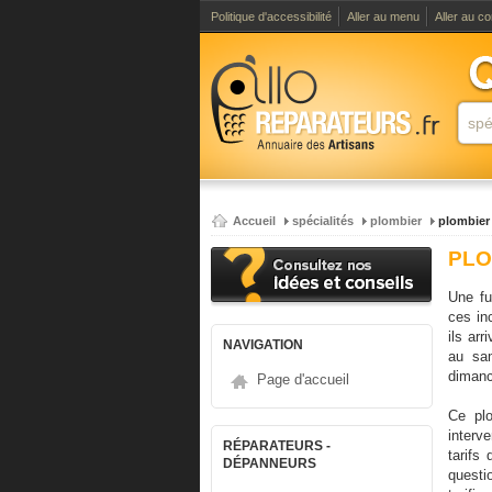
Politique d'accessibilité
Aller au menu
Aller au c
Accueil
spécialités
plombier
plombier
PLO
Une fu
ces in
ils ar
NAVIGATION
au sam
dimanc
Page d'accueil
Ce plo
interve
RÉPARATEURS -
tarifs
DÉPANNEURS
questi