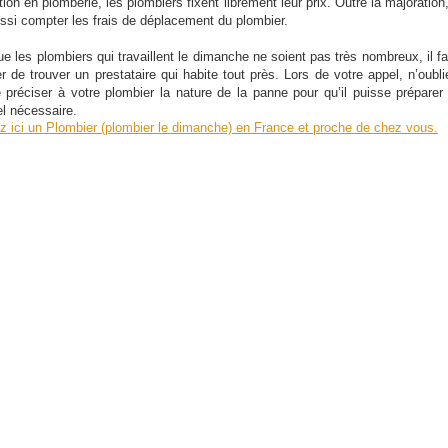
ation en plomberie, les plombiers fixent librement leur prix. Outre la majoration,
ussi compter les frais de déplacement du plombier.
ue les plombiers qui travaillent le dimanche ne soient pas très nombreux, il fa
r de trouver un prestataire qui habite tout près. Lors de votre appel, n’oubli
 préciser à votre plombier la nature de la panne pour qu’il puisse préparer 
el nécessaire.
z ici un Plombier (plombier le dimanche) en France et proche de chez vous.