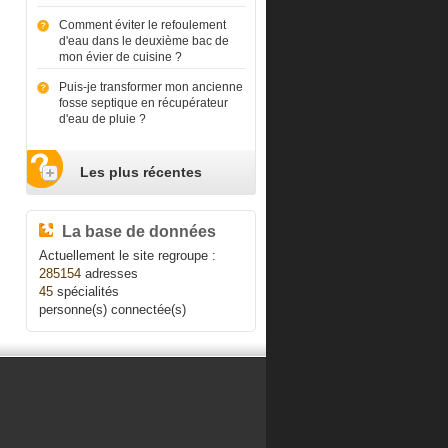
Comment éviter le refoulement
d'eau dans le deuxième bac de
mon évier de cuisine ?
Puis-je transformer mon ancienne
fosse septique en récupérateur
d'eau de pluie ?
Les plus récentes
La base de données
Actuellement le site regroupe :
285154
adresses
45
spécialités
personne(s) connectée(s)