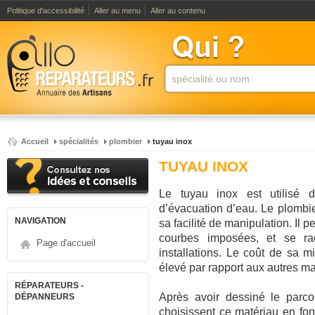
Politique d'accessibilité
Aller au menu
Aller au contenu
Accueil
spécialités
plombier
tuyau inox
TUYAU INOX
Le tuyau inox est utilisé d
d’évacuation d’eau. Le plombie
NAVIGATION
sa facilité de manipulation. Il 
courbes imposées, et se ra
Page d'accueil
installations. Le coût de sa m
élevé par rapport aux autres ma
RÉPARATEURS -
Après avoir dessiné le parco
DÉPANNEURS
choisissent ce matériau en fon