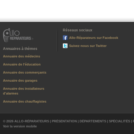
Réseaux sociaux
Allo-Réparateurs sur Facebook
Suivez-nous sur Twitter
Annuaires à thèmes
Annuaire des médecins
Annuaire de l'éducation
Annuaire des commerçants
Annuaire des garages
Annuaire des installateurs
d'alarmes
Annuaire des chauffagistes
© 2026 ALLO-RÉPARATEURS |
PRÉSENTATION
|
DÉPARTEMENTS
|
SPÉCIALITÉS
|
Voir la version mobile