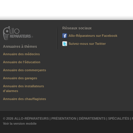
Réseaux sociaux
Allo-Réparateurs sur Facebook
Suivez-nous sur Twitter
Annuaires à thèmes
Annuaire des médecins
Annuaire de l'éducation
Annuaire des commerçants
Annuaire des garages
Annuaire des installateurs
d'alarmes
Annuaire des chauffagistes
© 2026 ALLO-RÉPARATEURS |
PRÉSENTATION
|
DÉPARTEMENTS
|
SPÉCIALITÉS
|
Voir la version mobile