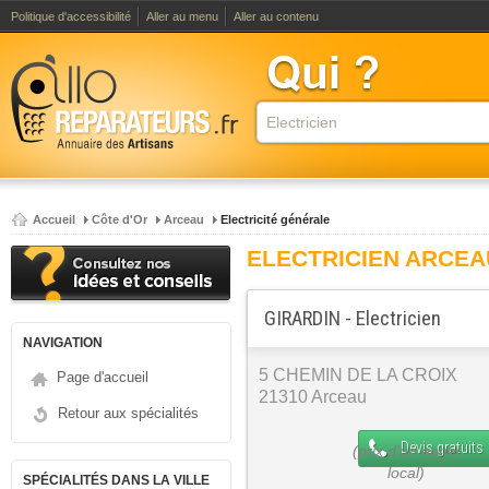
Politique d'accessibilité
Aller au menu
Aller au contenu
Accueil
Côte d'Or
Arceau
Electricité générale
ELECTRICIEN ARCEA
GIRARDIN - Electricien
NAVIGATION
5 CHEMIN DE LA CROIX
Page d'accueil
21310 Arceau
Retour aux spécialités
Devis gratuits
SPÉCIALITÉS DANS LA VILLE