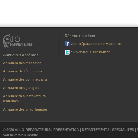
Réseaux sociaux
Allo-Réparateurs sur Facebook
Suivez-nous sur Twitter
Annuaires à thèmes
Annuaire des médecins
Annuaire de l'éducation
Annuaire des commerçants
Annuaire des garages
Annuaire des installateurs
d'alarmes
Annuaire des chauffagistes
© 2026 ALLO-RÉPARATEURS |
PRÉSENTATION
|
DÉPARTEMENTS
|
SPÉCIALITÉS
|
Voir la version mobile