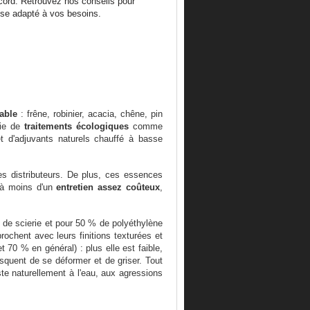
ecord. Retrouvez nos conseils pour
asse adapté à vos besoins.
able
: frêne, robinier, acacia, chêne, pin
cie de
traitements écologiques
comme
et d'adjuvants naturels chauffé à basse
les distributeurs. De plus, ces essences
, à moins d'un
entretien assez coûteux
,
 de scierie et pour 50 % de polyéthylène
rochent avec leurs finitions texturées et
 70 % en général) : plus elle est faible,
risquent de se déformer et de griser. Tout
ste naturellement à l'eau, aux agressions