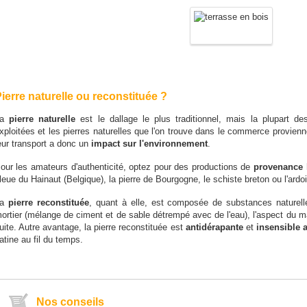
ierre naturelle ou reconstituée ?
La
pierre naturelle
est le dallage le plus traditionnel, mais la plupart d
xploitées et les pierres naturelles que l'on trouve dans le commerce provienn
eur transport a donc un
impact sur l'environnement
.
our les amateurs d'authenticité, optez pour des productions de
provenance 
leue du Hainaut (Belgique), la pierre de Bourgogne, le schiste breton ou l'ardo
La
pierre reconstituée
, quant à elle, est composée de substances naturell
ortier (mélange de ciment et de sable détrempé avec de l'eau), l'aspect du mar
uite. Autre avantage, la pierre reconstituée est
antidérapante
et
insensible 
atine au fil du temps.
Nos conseils