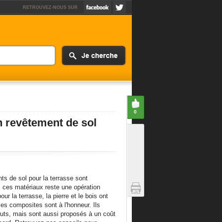
RETROUVEZ-NOUS SUR
0
 revêtement de sol
nts de sol pour la terrasse sont
s ces matériaux reste une opération
ur la terrasse, la pierre et le bois ont
les composites sont à l'honneur. Ils
ruts, mais sont aussi proposés à un coût