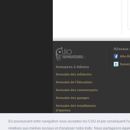
Réseaux 
Allo-R
Suivez
Annuaires à thèmes
Annuaire des médecins
Annuaire de l'éducation
Annuaire des commerçants
Annuaire des garages
Annuaire des installateurs
d'alarmes
Annuaire des chauffagistes
En poursuivant votre navigation vous acceptez les CGU et par conséquent l'uti
relatives aux médias sociaux et d'analyser notre trafic. Nous partageons égale