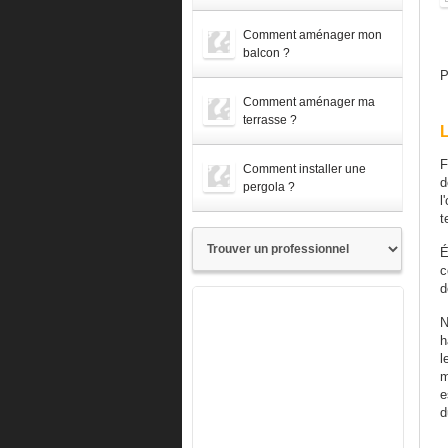
Comment aménager mon
balcon ?
P
Comment aménager ma
terrasse ?
L
F
Comment installer une
d
pergola ?
l
t
É
c
d
N
h
l
m
e
d