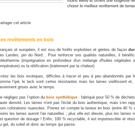
moins élevé et offrent une longévité r
choisir le meilleur revêtement de terr
artager cet article
es revêtements en bois
rançais et européen, il est issu de forêts exploitées et gérées de façon
dur
es Landes, pin du Nord... Pour renforcer ses qualités naturelles, il bénéfi
'oléothermie (imprégnation en profondeur d'un mélange d'huiles végétales 
empérature) ou la rétification (traitement par la chaleur).
vitez les bois exotiques, difficiles à tracer et peu à peu abandonnés par 
omme l’ipé, le teck sont certes résistantes mais les lames vieillissent et
eviennent grises avec le temps.
e négligez pas l’option du
bois synthétique
: fabriqué pour 50 % de déchets
aute densité. Les lames n'ont pas l'éclat du bois authentique, mais s'en rapp
eurs colorations nuancées. Prenez en compte la teneur en bois (entre 40 % et
oins les lames auront l'air naturelles ; plus elle est élevée, plus les lames 
st question de dosage ! Enfin, 100 % recyclable, il est imputrescible et rési
u gel, du soleil et donc au temps qui passe.