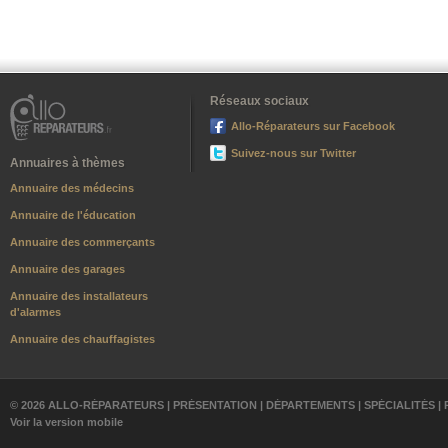
Réseaux sociaux
Allo-Réparateurs sur Facebook
Suivez-nous sur Twitter
Annuaires à thèmes
Annuaire des médecins
Annuaire de l'éducation
Annuaire des commerçants
Annuaire des garages
Annuaire des installateurs
d'alarmes
Annuaire des chauffagistes
© 2026 ALLO-RÉPARATEURS |
PRÉSENTATION
|
DÉPARTEMENTS
|
SPÉCIALITÉS
|
Voir la version mobile