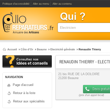
Politique d'accessibilité
Aller au menu
Aller au contenu
Accueil
Côte d'Or
Beaune
Electricité générale
Renaudin Thierry
RENAUDIN THIERRY - ELECT
21 bis RUE DE LA DOLOIRE
NAVIGATION
21200 Beaune
Page d'accueil
Devis gratuit
Retour à la liste
Retour aux spécialités