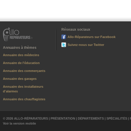
Réseaux sociaux
Allo-Réparateurs sur Facebook
Suivez-nous sur Twitter
Annuaires à thèmes
Annuaire des médecins
Annuaire de l'éducation
Annuaire des commerçants
Annuaire des garages
Annuaire des installateurs
d'alarmes
Annuaire des chauffagistes
© 2026 ALLO-RÉPARATEURS |
PRÉSENTATION
|
DÉPARTEMENTS
|
SPÉCIALITÉS
|
Voir la version mobile