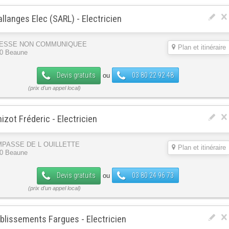
llanges Elec (SARL) - Electricien
ESSE NON COMMUNIQUEE
Plan et itinéraire
0 Beaune
Devis gratuits
03 80 22 92 48
ou
izot Fréderic - Electricien
IMPASSE DE L OUILLETTE
Plan et itinéraire
0 Beaune
Devis gratuits
03 80 24 96 73
ou
blissements Fargues - Electricien