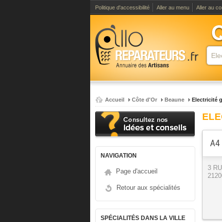
Politique d'accessibilité
Aller au menu
Aller au c
Accueil
Côte d'Or
Beaune
Electricité 
ELE
A4 
NAVIGATION
3 R
Page d'accueil
2120
Retour aux spécialités
SPÉCIALITÉS DANS LA VILLE