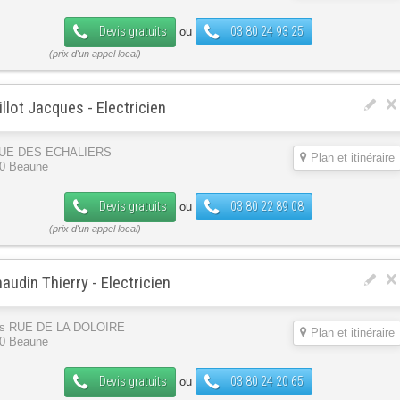
Devis gratuits
03 80 24 93 25
ou
llot Jacques - Electricien
RUE DES ECHALIERS
Plan et itinéraire
0 Beaune
Devis gratuits
03 80 22 89 08
ou
audin Thierry - Electricien
is RUE DE LA DOLOIRE
Plan et itinéraire
0 Beaune
Devis gratuits
03 80 24 20 65
ou