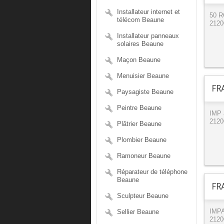
Installateur internet et
50 
télécom Beaune
2120
Installateur panneaux
solaires Beaune
Maçon Beaune
Menuisier Beaune
FRA
Paysagiste Beaune
Peintre Beaune
IMP
2120
Plâtrier Beaune
Plombier Beaune
Ramoneur Beaune
Réparateur de téléphone
Beaune
FRA
Sculpteur Beaune
Sellier Beaune
IMP
2120