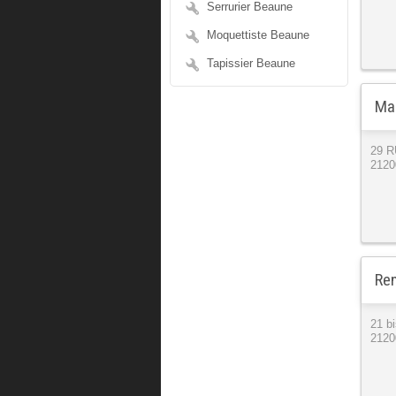
Serrurier Beaune
Moquettiste Beaune
Tapissier Beaune
Mai
29 
2120
Ren
21 b
2120