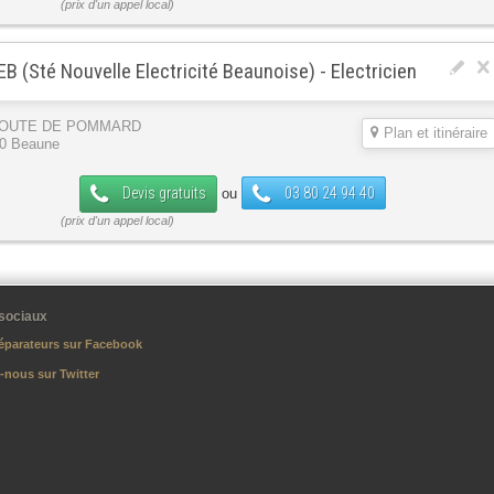
B (Sté Nouvelle Electricité Beaunoise) - Electricien
ROUTE DE POMMARD
Plan et itinéraire
0 Beaune
Devis gratuits
03 80 24 94 40
ou
sociaux
éparateurs sur Facebook
-nous sur Twitter