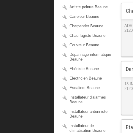
Artiste peintre Beaune
Cha
Carreleur Beaune
Charpentier Beaune
ADR
2120
Chauffagiste Beaune
Couvreur Beaune
Dépannage informatique
Beaune
Den
Ebéniste Beaune
Electricien Beaune
13 
Escaliers Beaune
2120
Installateur d'alarmes
Beaune
Installateur antenniste
Beaune
Installateur de
Eta
climatisation Beaune