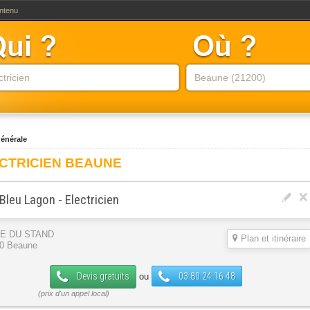
ontenu
générale
CTRICIEN BEAUNE
Bleu Lagon - Electricien
UE DU STAND
Plan et itinéraire
0 Beaune
Devis gratuits
03 80 24 16 48
ou