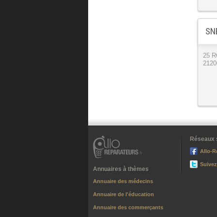
SNE
25 
2120
Réseaux 
Allo-R
Suivez
Annuaires à thèmes
Annuaire des médecins
Annuaire de l'éducation
Annuaire des commerçants