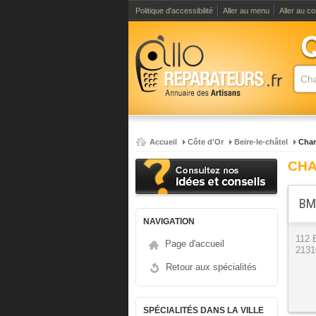
Politique d'accessibilité
Aller au menu
Aller au c
Accueil
Côte d'Or
Beire-le-châtel
Char
CHA
BM2
NAVIGATION
112 
Page d'accueil
2131
Retour aux spécialités
SPÉCIALITÉS DANS LA VILLE