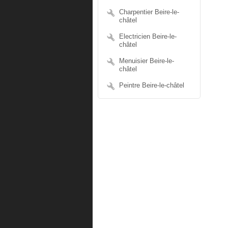
Charpentier Beire-le-
châtel
Electricien Beire-le-
châtel
Menuisier Beire-le-
châtel
Peintre Beire-le-châtel