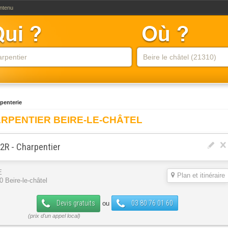
ontenu
penterie
RPENTIER BEIRE-LE-CHÂTEL
R - Charpentier
E
Plan et itinéraire
0 Beire-le-châtel
Devis gratuits
03 80 76 01 60
ou