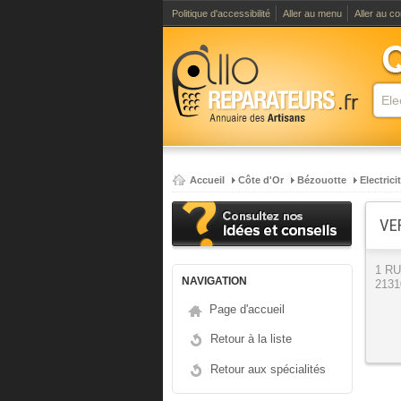
Politique d'accessibilité
Aller au menu
Aller au c
Accueil
Côte d'Or
Bézouotte
Electrici
VE
1 R
NAVIGATION
2131
Page d'accueil
Retour à la liste
Retour aux spécialités