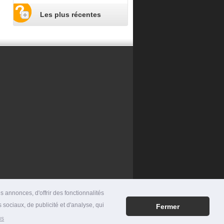
Les plus récentes
 annonces, d'offrir des fonctionnalités
 sociaux, de publicité et d'analyse, qui
Fermer
RES
|
MENTIONS LÉGALES
|
CONTACT
us