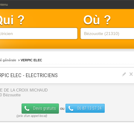
ontenu
té générale
VERPIC ELEC
RPIC ELEC - ELECTRICIENS
UE DE LA CROIX MICHAUD
0 Bézouotte
Devis gratuits
06 87 13 57 24
ou