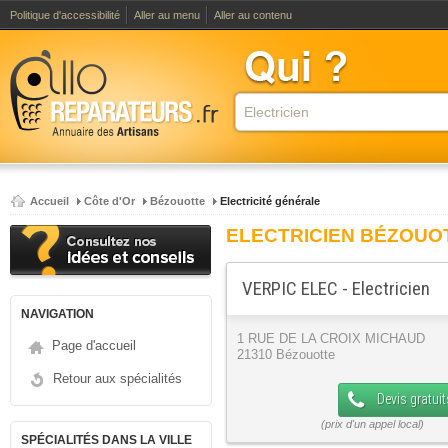
Politique d'accessibilité
Aller au menu
Aller au contenu
Accueil
Côte d'Or
Bézouotte
Electricité générale
ELECTRICIEN BÉZOUO
VERPIC ELEC - Electricien
NAVIGATION
1 RUE DE LA CROIX MICHAUD
Page d'accueil
21310 Bézouotte
Retour aux spécialités
Devis gratuit
SPÉCIALITÉS DANS LA VILLE