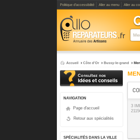
Politique d'accessibilité
Aller au menu
Aller au c
Accueil
Côte d'Or
Bussy-le-grand
Men
MEN
CO
NAVIGATION
3 I
Page d'accueil
2115
Retour aux spécialités
SPÉCIALITÉS DANS LA VILLE