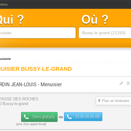
ontenu
uiserie
UISIER BUSSY-LE-GRAND
RDIN JEAN-LOUIS - Menuisier
MPASSE DES ROCHES
Plan et itinéraire
0 Bussy-le-grand
Devis gratuits
03 80 96 86 48
ou