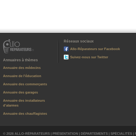
Réseaux sociaux
Allo-Réparateurs sur Facebook
Suivez-nous sur Twitter
Annuaires à thèmes
Annuaire des médecins
Annuaire de l'éducation
Annuaire des commerçants
Annuaire des garages
Annuaire des installateurs
d'alarmes
Annuaire des chauffagistes
© 2026 ALLO-RÉPARATEURS |
PRÉSENTATION
|
DÉPARTEMENTS
|
SPÉCIALITÉS
|