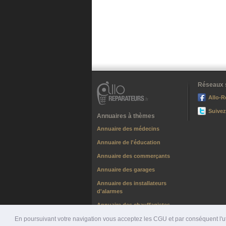
Réseaux 
Allo-R
Suivez
Annuaires à thèmes
Annuaire des médecins
Annuaire de l'éducation
Annuaire des commerçants
Annuaire des garages
Annuaire des installateurs
d'alarmes
Annuaire des chauffagistes
En poursuivant votre navigation vous acceptez les CGU et par conséquent l'uti