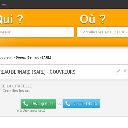
ontenu
ouvreur
Doreau Bernard (SARL)
REAU BERNARD (SARL) - COUVREURS
 DE LA CITADELLE
 Corcelles-les-arts
Devis gratuits
03 80 21 45 15
ou