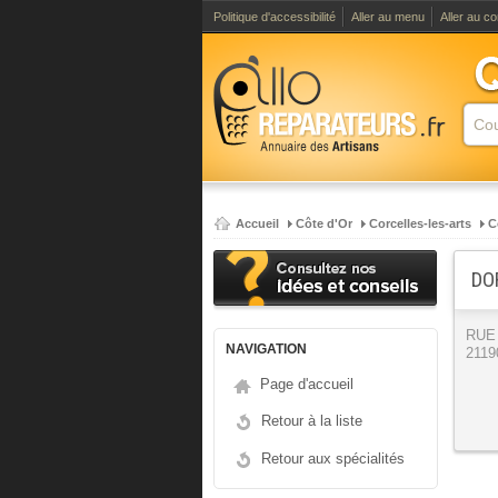
Politique d'accessibilité
Aller au menu
Aller au c
Accueil
Côte d'Or
Corcelles-les-arts
C
DO
RUE
NAVIGATION
21190
Page d'accueil
Retour à la liste
Retour aux spécialités