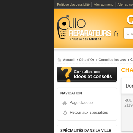
Politique d'accessibilité
Aller au menu
Aller au c
Accueil
Côte d'Or
Corcelles-les-arts
C
CHA
Dor
NAVIGATION
RUE
Page d'accueil
21190
Retour aux spécialités
SPÉCIALITÉS DANS LA VILLE