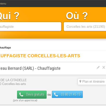
ontenu
hauffage
UFFAGISTE CORCELLES-LES-ARTS
eau Bernard (SARL) - Chauffagiste
 DE LA CITADELLE
Plan et itinéraire
 Corcelles-les-arts
Devis gratuits
03 80 21 45 15
ou