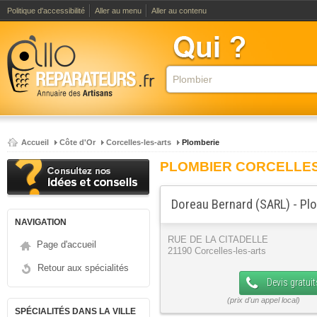
Politique d'accessibilité
Aller au menu
Aller au contenu
Accueil
Côte d'Or
Corcelles-les-arts
Plomberie
PLOMBIER CORCELLES
Doreau Bernard (SARL) - Pl
NAVIGATION
RUE DE LA CITADELLE
Page d'accueil
21190 Corcelles-les-arts
Retour aux spécialités
Devis gratuit
SPÉCIALITÉS DANS LA VILLE