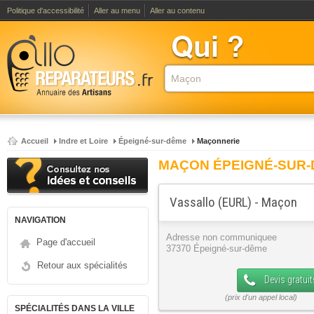
Politique d'accessibilité
Aller au menu
Aller au contenu
Accueil
Indre et Loire
Épeigné-sur-dême
Maçonnerie
MAÇON ÉPEIGNÉ-SUR
Vassallo (EURL) - Maçon
NAVIGATION
Adresse non communiquee
Page d'accueil
37370 Épeigné-sur-dême
Retour aux spécialités
Devis gratuit
SPÉCIALITÉS DANS LA VILLE