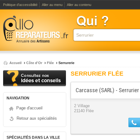
Politique d'accessibilité
Aller au menu
Aller au contenu
Accueil
Côte d'Or
Flée
Serrurerie
SERRURIER FLÉE
Carcasse (SARL) - Serrurier
NAVIGATION
2 Village
Page d'accueil
21140 Flée
Retour aux spécialités
SPÉCIALITÉS DANS LA VILLE