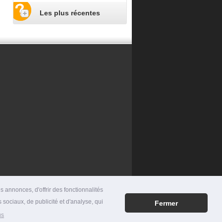
Les plus récentes
 annonces, d'offrir des fonctionnalités
 sociaux, de publicité et d'analyse, qui
Fermer
RES
|
MENTIONS LÉGALES
|
CONTACT
us