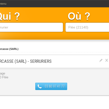
ontenu
rcasse (SARL)
RCASSE (SARL) - SERRURIERS
lage
0 Flée
03 80 97 41 77