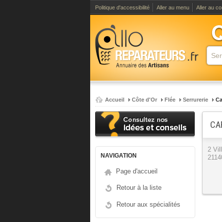
Politique d'accessibilité
Aller au menu
Aller au c
Accueil
Côte d'Or
Flée
Serrurerie
Ca
CA
2 Vil
NAVIGATION
2114
Page d'accueil
Retour à la liste
Retour aux spécialités