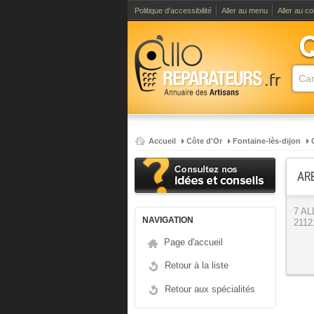
Politique d'accessibilité
Aller au menu
Aller au c
Accueil
Côte d'Or
Fontaine-lès-dijon
AR
7 A
NAVIGATION
2112
Page d'accueil
Retour à la liste
Retour aux spécialités