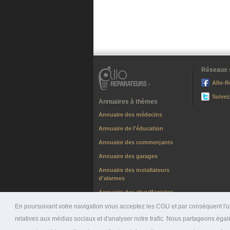
Réseaux 
Allo-R
Suivez
Annuaires à thèmes
Annuaire des médecins
Annuaire de l'éducation
Annuaire des commerçants
Annuaire des garages
Annuaire des installateurs
d'alarmes
Annuaire des chauffagistes
En poursuivant votre navigation vous acceptez les CGU et par conséquent l'uti
relatives aux médias sociaux et d'analyser notre trafic. Nous partageons égale
© 2026 ALLO-RÉPARATEURS |
PRÉSENTATION
|