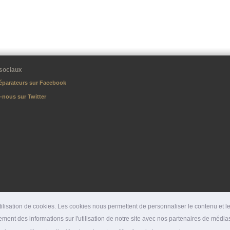
sociaux
éparateurs sur Facebook
-nous sur Twitter
lisation de cookies. Les cookies nous permettent de personnaliser le contenu et les
ment des informations sur l'utilisation de notre site avec nos partenaires de médias
DÉPARTEMENTS
|
SPÉCIALITÉS
|
PRESSE
|
SITES PARTENAIRES
|
LIENS PARTENAI