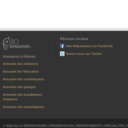
Réseaux sociaux
Allo-Réparateurs sur Facebook
Suivez-nous sur Twitter
Annuaires à thèmes
Annuaire des médecins
Annuaire de l'éducation
Annuaire des commerçants
Annuaire des garages
Annuaire des installateurs
d'alarmes
Annuaire des chauffagistes
© 2026 ALLO-RÉPARATEURS |
PRÉSENTATION
|
DÉPARTEMENTS
|
SPÉCIALITÉS
|