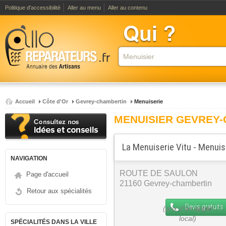
Politique d'accessibilité
Aller au menu
Aller au contenu
Accueil
Côte d'Or
Gevrey-chambertin
Menuiserie
MENUISIER GEVREY
La Menuiserie Vitu - Menuis
NAVIGATION
ROUTE DE SAULON
Page d'accueil
21160 Gevrey-chambertin
Retour aux spécialités
Devis gratuits
SPÉCIALITÉS DANS LA VILLE