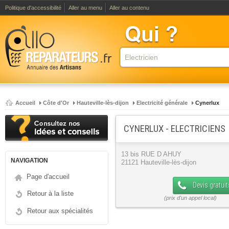
Politique d'accessibilité
Aller au menu
Aller au contenu
Accueil
Côte d'Or
Hauteville-lès-dijon
Electricité générale
Cynerlux
CYNERLUX - ELECTRICIENS
13 bis RUE D AHUY
NAVIGATION
21121 Hauteville-lès-dijon
Page d'accueil
Devis gratuit
Retour à la liste
Retour aux spécialités