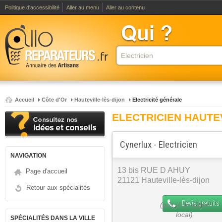
Politique d'accessibilité
Aller au menu
Aller au contenu
Accueil
Côte d'Or
Hauteville-lès-dijon
Electricité générale
ELECTRICIEN HAUTE
Cynerlux - Electricien
NAVIGATION
13 bis RUE D AHUY
Page d'accueil
21121 Hauteville-lès-dijon
Retour aux spécialités
Devis gratuits
SPÉCIALITÉS DANS LA VILLE