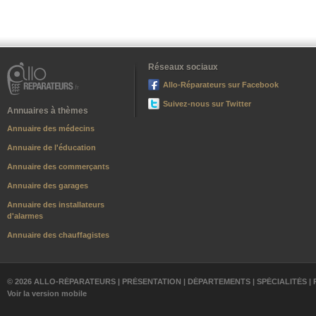
Réseaux sociaux
Allo-Réparateurs sur Facebook
Suivez-nous sur Twitter
Annuaires à thèmes
Annuaire des médecins
Annuaire de l'éducation
Annuaire des commerçants
Annuaire des garages
Annuaire des installateurs
d'alarmes
Annuaire des chauffagistes
© 2026 ALLO-RÉPARATEURS |
PRÉSENTATION
|
DÉPARTEMENTS
|
SPÉCIALITÉS
|
Voir la version mobile