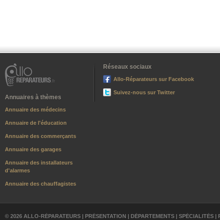
Réseaux sociaux
Allo-Réparateurs sur Facebook
Suivez-nous sur Twitter
Annuaires à thèmes
Annuaire des médecins
Annuaire de l'éducation
Annuaire des commerçants
Annuaire des garages
Annuaire des installateurs
d'alarmes
Annuaire des chauffagistes
© 2026 ALLO-RÉPARATEURS |
PRÉSENTATION
|
DÉPARTEMENTS
|
SPÉCIALITÉS
|