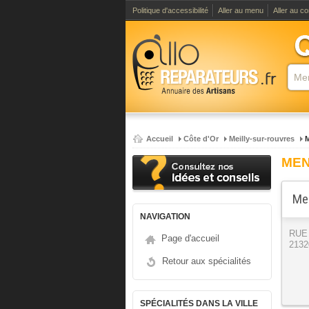
Politique d'accessibilité
Aller au menu
Aller au c
Accueil
Côte d'Or
Meilly-sur-rouvres
M
MEN
Men
NAVIGATION
RUE
Page d'accueil
2132
Retour aux spécialités
SPÉCIALITÉS DANS LA VILLE