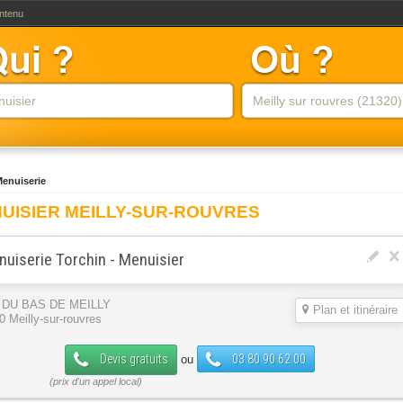
ontenu
enuiserie
UISIER MEILLY-SUR-ROUVRES
uiserie Torchin - Menuisier
 DU BAS DE MEILLY
Plan et itinéraire
0 Meilly-sur-rouvres
Devis gratuits
03 80 90 62 00
ou