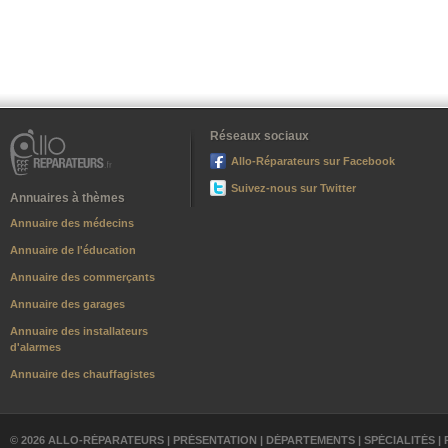
Réseaux sociaux
Allo-Réparateurs sur Facebook
Suivez-nous sur Twitter
Annuaires à thèmes
Annuaire des médecins
Annuaire de l'éducation
Annuaire des commerçants
Annuaire des garages
Annuaire des installateurs
d'alarmes
Annuaire des chauffagistes
© 2026 ALLO-RÉPARATEURS |
PRÉSENTATION
|
DÉPARTEMENTS
|
SPÉCIALITÉS
|