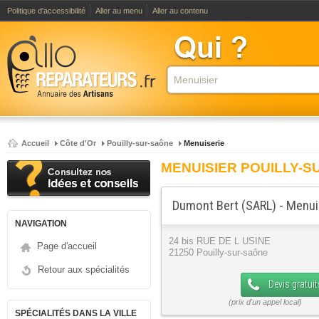
Politique d'accessibilité
Aller au menu
Aller au contenu
Accueil
Côte d'Or
Pouilly-sur-saône
Menuiserie
MENUISIER POUILLY-S
Dumont Bert (SARL) - Menui
NAVIGATION
24 bis RUE DE L USINE
Page d'accueil
21250 Pouilly-sur-saône
Retour aux spécialités
Devis gratuit
SPÉCIALITÉS DANS LA VILLE