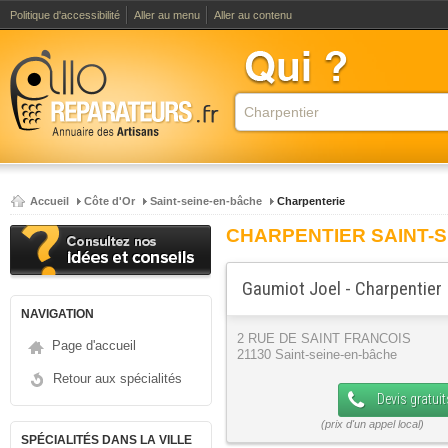
Politique d'accessibilité
Aller au menu
Aller au contenu
Accueil
Côte d'Or
Saint-seine-en-bâche
Charpenterie
CHARPENTIER SAINT-
Gaumiot Joel - Charpentier
NAVIGATION
2 RUE DE SAINT FRANCOIS
Page d'accueil
21130 Saint-seine-en-bâche
Retour aux spécialités
Devis gratuit
SPÉCIALITÉS DANS LA VILLE