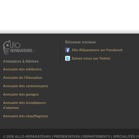
Réseaux sociaux
Allo-Réparateurs sur Facebook
Suivez-nous sur Twitter
Annuaires à thèmes
Annuaire des médecins
Annuaire de l'éducation
Annuaire des commerçants
Annuaire des garages
Annuaire des installateurs
d'alarmes
Annuaire des chauffagistes
© 2026 ALLO-RÉPARATEURS |
PRÉSENTATION
|
DÉPARTEMENTS
|
SPÉCIALITÉS
|