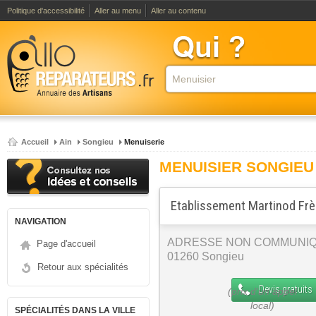
Politique d'accessibilité
Aller au menu
Aller au contenu
Accueil
Ain
Songieu
Menuiserie
MENUISIER SONGIEU
Etablissement Martinod Frè
NAVIGATION
ADRESSE NON COMMUNI
Page d'accueil
01260 Songieu
Retour aux spécialités
Devis gratuits
SPÉCIALITÉS DANS LA VILLE