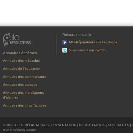
Réseaux sociaux
Allo-Réparateurs sur Facebook
Suivez-nous sur Twitter
Annuaires à thèmes
Annuaire des médecins
Annuaire de l'éducation
Annuaire des commerçants
Annuaire des garages
Annuaire des installateurs
d'alarmes
Annuaire des chauffagistes
© 2026 ALLO-RÉPARATEURS |
PRÉSENTATION
|
DÉPARTEMENTS
|
SPÉCIALITÉS
|
Voir la version mobile