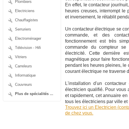
Plombiers
En effet, le contacteur jour/nui
heures creuses, interrompt le
Electriciens
et inversement, le rétablit pend
Chauffagistes
Un contacteur électrique se co
Serruriers
commande, et des contac
Electroménager
fonctionnement est très sim
commande du compteur se fe
Télévision - Hifi
électricité. Cette dernière e
Vitriers
magnétique pour faire fonctionn
pendant les heures pleines, le
Carreleurs
courant électrique ne traverse 
Informatique
L'installation d'un contacteu
Couvreurs
électricien qualifié. Pour vous 
Plus de spécialités ...
et rapidement, cet annuaire en 
tous les électriciens par ville 
Trouvez ici un Electricien (con
de chez vous.