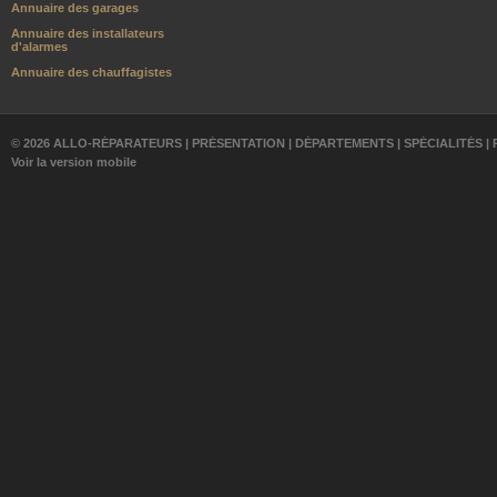
Annuaire des garages
Annuaire des installateurs
d'alarmes
Annuaire des chauffagistes
© 2026 ALLO-RÉPARATEURS |
PRÉSENTATION
|
DÉPARTEMENTS
|
SPÉCIALITÉS
|
Voir la version mobile