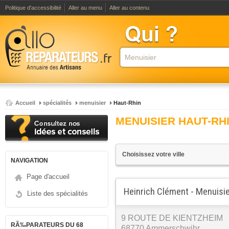
Politique d'accessibilité
Aller au menu
Aller au contenu
Accueil
spécialités
menuisier
Haut-Rhin
MENUISIER HAUT-RH
NAVIGATION
Page d'accueil
Heinrich Clément - Menuisi
Liste des spécialités
9 ROUTE DE KIENTZHEIM
RÃ‰PARATEURS DU 68
68770 Ammerschwihr