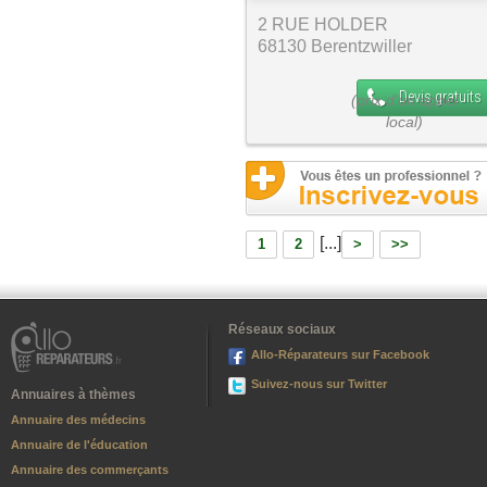
2 RUE HOLDER
68130 Berentzwiller
Devis gratuits
[...]
1
2
>
>>
Réseaux sociaux
Allo-Réparateurs sur Facebook
Suivez-nous sur Twitter
Annuaires à thèmes
Annuaire des médecins
Annuaire de l'éducation
Annuaire des commerçants