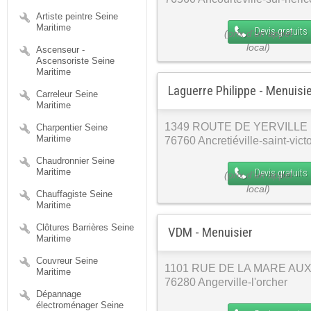
Artiste peintre Seine
Maritime
Devis gratuits
Ascenseur -
Ascensoriste Seine
Maritime
Laguerre Philippe - Menuisi
Carreleur Seine
Maritime
1349 ROUTE DE YERVILLE
Charpentier Seine
Maritime
76760 Ancretiéville-saint-vict
Chaudronnier Seine
Maritime
Devis gratuits
Chauffagiste Seine
Maritime
Clôtures Barrières Seine
VDM - Menuisier
Maritime
Couvreur Seine
1101 RUE DE LA MARE AU
Maritime
76280 Angerville-l'orcher
Dépannage
électroménager Seine