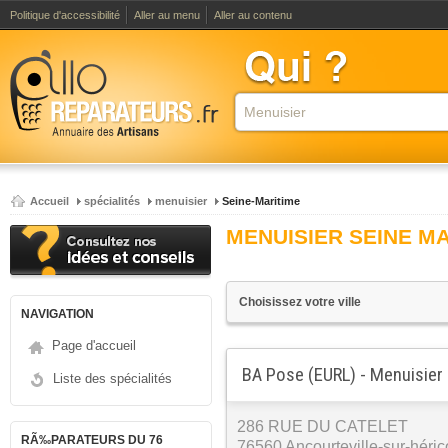
Politique d'accessibilité
Aller au menu
Aller au contenu
Accueil
spécialités
menuisier
Seine-Maritime
MENUISIER SEINE M
NAVIGATION
Page d'accueil
BA Pose (EURL) - Menuisier
Liste des spécialités
286 RUE DU CATELET
RÃ‰PARATEURS DU 76
76560 Ancourteville-sur-héric