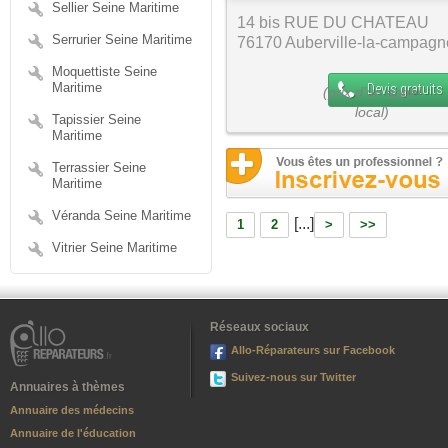
Sellier Seine Maritime
14 bis RUE DU CHATEAU
Serrurier Seine Maritime
76170 Auberville-la-campagn
Moquettiste Seine
Maritime
Devis gratuits
Tapissier Seine
Maritime
Terrassier Seine
Maritime
Véranda Seine Maritime
[...]
1
2
>
>>
Vitrier Seine Maritime
Réseaux sociaux
Allo-Réparateurs sur Facebook
Suivez-nous sur Twitter
Annuaires à thèmes
Annuaire des médecins
Annuaire de l'éducation