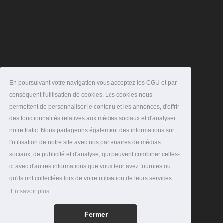
En poursuivant votre navigation vous acceptez les CGU et par
conséquent l'utilisation de cookies. Les cookies nous
permettent de personnaliser le contenu et les annonces, d'offrir
des fonctionnalités relatives aux médias sociaux et d'analyser
notre trafic. Nous partageons également des informations sur
l'utilisation de notre site avec nos partenaires de médias
sociaux, de publicité et d'analyse, qui peuvent combiner celles-
ci avec d'autres informations que vous leur avez fournies ou
qu'ils ont collectées lors de votre utilisation de leurs services.
En savoir plus
Fermer