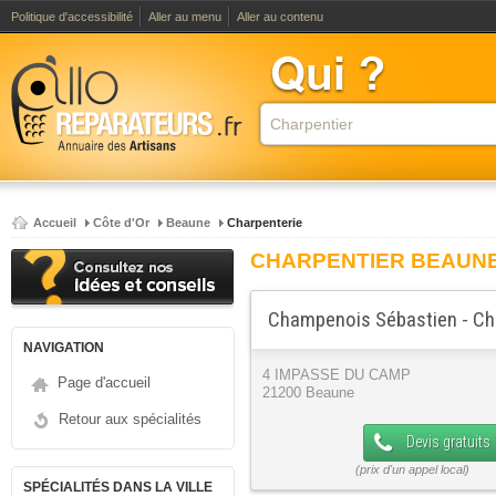
Politique d'accessibilité
Aller au menu
Aller au contenu
Accueil
Côte d'Or
Beaune
Charpenterie
CHARPENTIER BEAUN
Champenois Sébastien - Ch
NAVIGATION
4 IMPASSE DU CAMP
Page d'accueil
21200 Beaune
Retour aux spécialités
Devis gratuits
SPÉCIALITÉS DANS LA VILLE