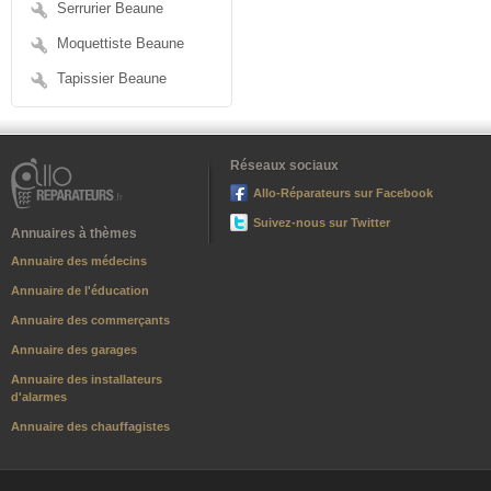
Serrurier Beaune
Moquettiste Beaune
Tapissier Beaune
Réseaux sociaux
Allo-Réparateurs sur Facebook
Suivez-nous sur Twitter
Annuaires à thèmes
Annuaire des médecins
Annuaire de l'éducation
Annuaire des commerçants
Annuaire des garages
Annuaire des installateurs
d'alarmes
Annuaire des chauffagistes