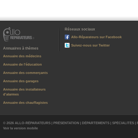
Réseaux sociaux
Allo-Réparateurs sur Facebook
Suivez-nous sur Twitter
Annuaires à thèmes
Annuaire des médecins
Annuaire de l'éducation
Annuaire des commerçants
Annuaire des garages
Annuaire des installateurs
d'alarmes
Annuaire des chauffagistes
© 2026 ALLO-RÉPARATEURS |
PRÉSENTATION
|
DÉPARTEMENTS
|
SPÉCIALITÉS
|
Voir la version mobile