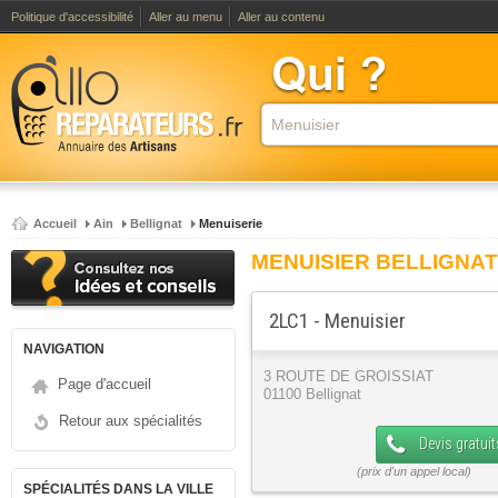
Politique d'accessibilité
Aller au menu
Aller au contenu
Accueil
Ain
Bellignat
Menuiserie
MENUISIER BELLIGNAT
2LC1 - Menuisier
NAVIGATION
3 ROUTE DE GROISSIAT
Page d'accueil
01100 Bellignat
Retour aux spécialités
Devis gratuit
SPÉCIALITÉS DANS LA VILLE