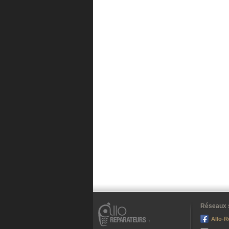
Réseaux 
Allo-R