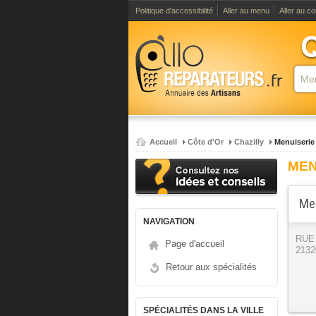
Politique d'accessibilité
Aller au menu
Aller au c
Accueil
Côte d'Or
Chazilly
Menuiserie
MEN
Men
NAVIGATION
RUE
Page d'accueil
2132
Retour aux spécialités
SPÉCIALITÉS DANS LA VILLE