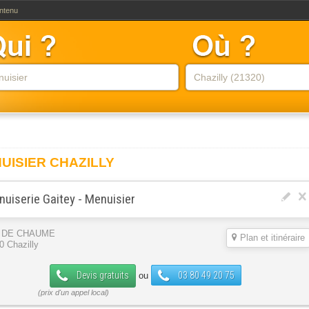
ontenu
UISIER CHAZILLY
uiserie Gaitey - Menuisier
 DE CHAUME
Plan et itinéraire
0 Chazilly
Devis gratuits
03 80 49 20 75
ou