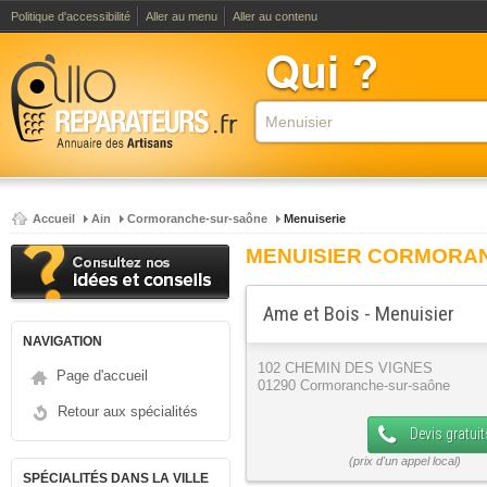
Politique d'accessibilité
Aller au menu
Aller au contenu
Accueil
Ain
Cormoranche-sur-saône
Menuiserie
MENUISIER CORMORA
Ame et Bois - Menuisier
NAVIGATION
102 CHEMIN DES VIGNES
Page d'accueil
01290 Cormoranche-sur-saône
Retour aux spécialités
Devis gratuit
SPÉCIALITÉS DANS LA VILLE