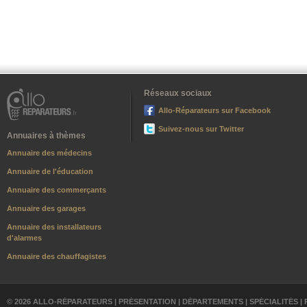
Réseaux sociaux
Allo-Réparateurs sur Facebook
Suivez-nous sur Twitter
Annuaires à thèmes
Annuaire des médecins
Annuaire de l'éducation
Annuaire des commerçants
Annuaire des garages
Annuaire des installateurs
d'alarmes
Annuaire des chauffagistes
© 2026 ALLO-RÉPARATEURS |
PRÉSENTATION
|
DÉPARTEMENTS
|
SPÉCIALITÉS
|