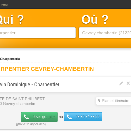
ontenu
Charpenterie
RPENTIER GEVREY-CHAMBERTIN
vin Dominique - Charpentier
TE DE SAINT PHILIBERT
Plan et itinéraire
0 Gevrey-chambertin
Devis gratuits
03 80 34 38 55
ou