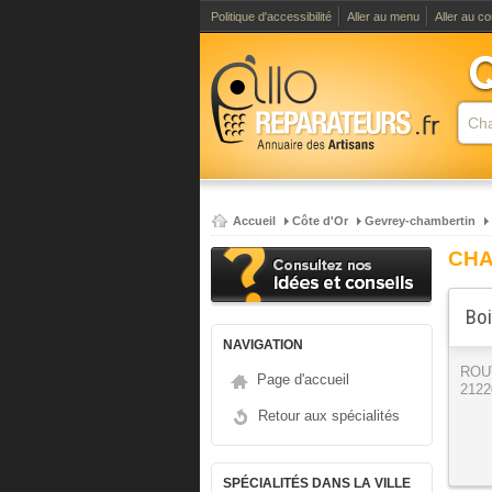
Politique d'accessibilité
Aller au menu
Aller au c
Accueil
Côte d'Or
Gevrey-chambertin
CHA
Boi
NAVIGATION
ROU
Page d'accueil
2122
Retour aux spécialités
SPÉCIALITÉS DANS LA VILLE